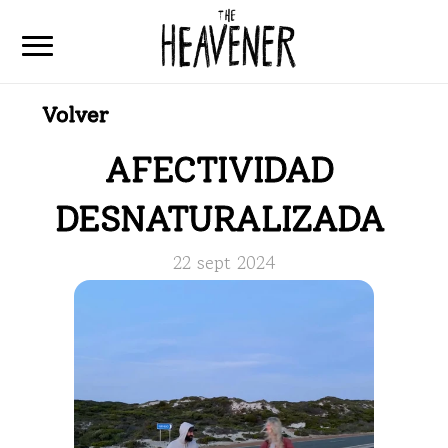
Volver
Home
Articulos
AFECTIVIDAD 
Que es The Heavener
DESNATURALIZADA 
Contacto
22 sept 2024