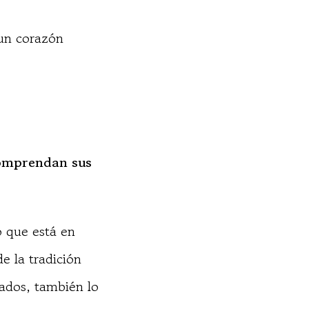
 un corazón
comprendan sus
o que está en
e la tradición
cados, también lo