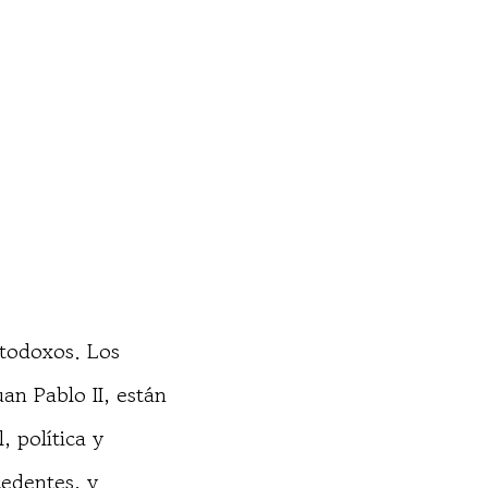
rtodoxos. Los
an Pablo II, están
 política y
edentes, y