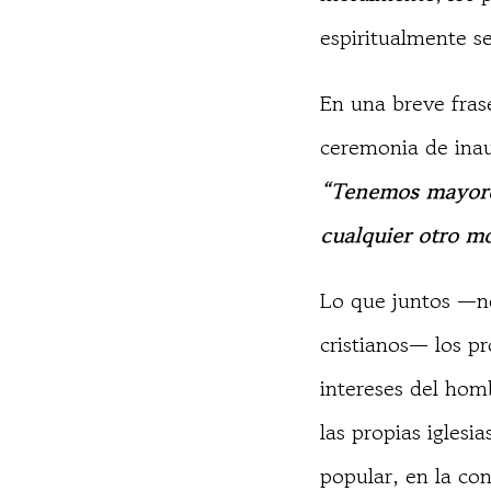
espiritualmente s
En una breve fras
ceremonia de inau
“Tenemos mayores
cualquier otro mo
Lo que juntos —no
cristianos— los p
intereses del homb
las propias iglesia
popular, en la con