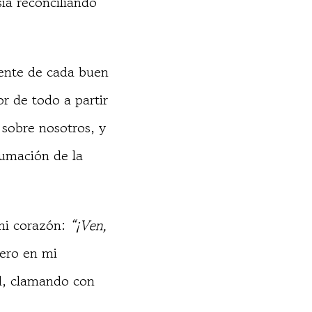
sia reconciliando
fuente de cada buen
r de todo a partir
sobre nosotros, y
sumación de la
mi corazón:
“¡Ven,
pero en mi
d, clamando con