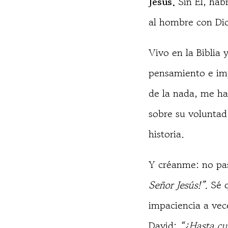
Jesús.
Sin Él, habr
al hombre con Di
Vivo en la Biblia 
pensamiento e imp
de la nada, me ha
sobre su voluntad
historia.
Y créanme: no pa
Señor Jesús!”.
Sé 
impaciencia a vec
David:
“¿Hasta cu