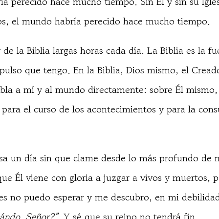
ía perecido hace mucho tiempo. Sin Él y sin su Igle
os, el mundo habría perecido hace mucho tiempo.
y de la Biblia largas horas cada día. La Biblia es la 
ulso que tengo. En la Biblia, Dios mismo, el Creado
bla a mí y al mundo directamente: sobre Él mismo, 
 para el curso de los acontecimientos y para la con
sa un día sin que clame desde lo más profundo de 
que Él viene con gloria a juzgar a vivos y muertos, 
es no puedo esperar y me descubro, en mi debilida
ándo, Señor?”
. Y sé que su reino no tendrá fin.