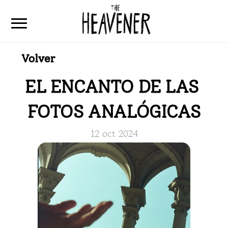
Volver
Home
Articulos
EL ENCANTO DE LAS 
Que es The Heavener
FOTOS ANALÓGICAS
Contacto
12 oct 2024