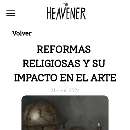
Volver
Home
Articulos
REFORMAS 
Que es The Heavener
RELIGIOSAS Y SU 
Contacto
IMPACTO EN EL ARTE
21 sept 2024